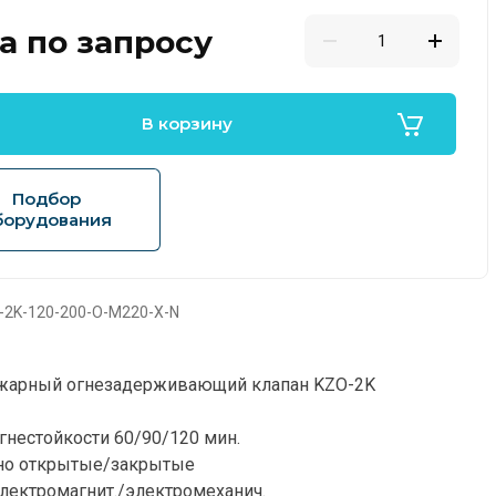
а по запросу
В корзину
Подбор
борудования
2K-120-200-O-M220-X-N
жарный огнезадерживающий клапан KZO-2K
гнестойкости 60/90/120 мин.
но открытые/закрытые
лектромагнит./электромеханич.