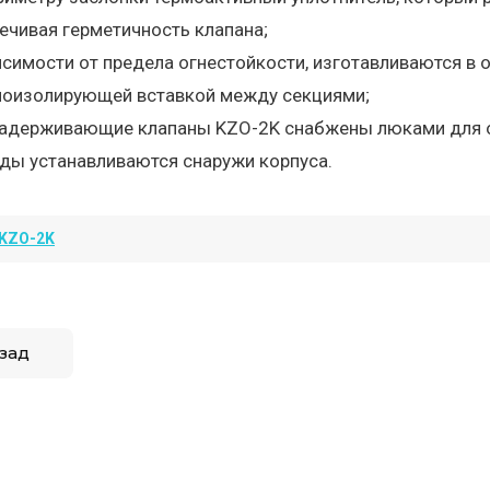
ечивая герметичность клапана;
исимости от предела огнестойкости, изготавливаются в
моизолирующей вставкой между секциями;
адерживающие клапаны KZO-2K снабжены люками для 
ды устанавливаются снаружи корпуса.
KZO-2K
зад