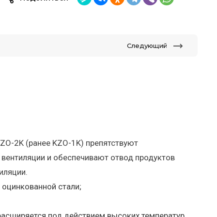
Следующий
O-2K (ранее KZO-1K) препятствуют
 вентиляции и обеспечивают отвод продуктов
иляции.
 оцинкованной стали;
расширяется под действием высоких температур,