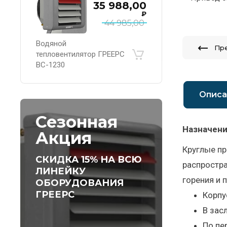
35 988,00
₽
44 985,00
Водяной
Пр
тепловентилятор ГРЕЕРС
ВС-1230
Описа
Сезонная
Назначени
Акция
Круглые п
СКИДКА 15% НА ВСЮ
распростра
ЛИНЕЙКУ
горения и 
ОБОРУДОВАНИЯ
ГРЕЕРС
Корпу
В зас
По пе