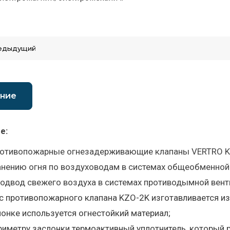
едыдущий
ние
е:
ротивопожарные огнезадерживающие клапаны VERTRO KZ
нению огня по воздуховодам в системах общеобменной
подвод свежего воздуха в системах противодымной вент
с противопожарного клапана KZO-2K изготавливается из
лонке используется огнестойкий материал;
риметру заслонки термоактивный уплотнитель, который 