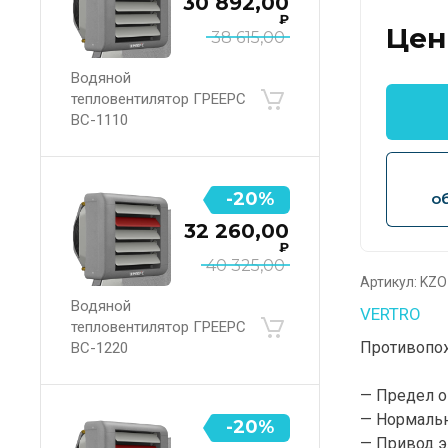
30 892,00
₽
Цен
38 615,00
Водяной
тепловентилятор ГРЕЕРС
ВС-1110
-20%
о
32 260,00
₽
40 325,00
Артикул:
KZO-
Водяной
VERTRO
тепловентилятор ГРЕЕРС
Противопо
ВС-1220
— Предел о
— Нормаль
-20%
— Привод э