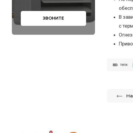
обесп
В зав
ЗВОНИТЕ
с тер
Огнез
Приво
теги:
На