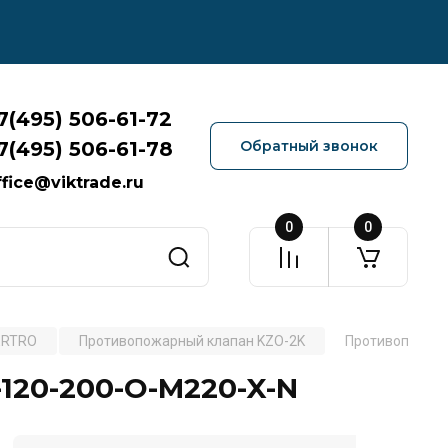
7(495) 506-61-72
7(495) 506-61-78
Обратный звонок
ffice@viktrade.ru
0
0
ERTRO
Противопожарный клапан KZO-2K
Противопожарн
120-200-O-M220-X-N